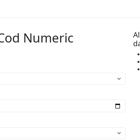
 Cod Numeric
A
d