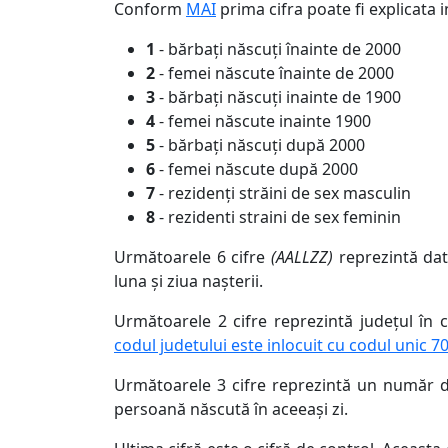
Conform
MAI
prima cifra poate fi explicata i
1
- bărbați născuți înainte de 2000
2
- femei născute înainte de 2000
3
- bărbați născuți inainte de 1900
4
- femei născute inainte 1900
5
- bărbați născuți după 2000
6
- femei născute după 2000
7
- rezidenți străini de sex masculin
8
- rezidenti straini de sex feminin
Următoarele 6 cifre
(AALLZZ)
reprezintă dat
luna și ziua nașterii.
Următoarele 2 cifre reprezintă județul în
codul judetului este inlocuit cu codul unic 7
Următoarele 3 cifre reprezintă un număr d
persoană născută în aceeași zi.