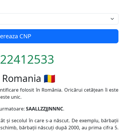
ereaza CNP
22412533
Romania 🇷🇴
ificare folosit în România. Oricărui cetățean îi este
 este unic.
a urmatoare:
SAALLZZJJNNNC
.
ât și secolul în care s-a născut. De exemplu, bărbații
n schimb, bărbații născuți după 2000, au prima cifra 5.