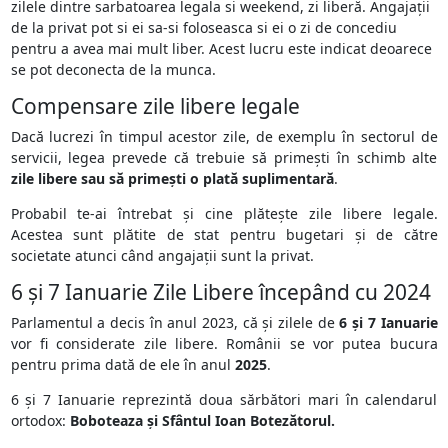
zilele dintre sarbatoarea legala si weekend, zi liberă. Angajații
de la privat pot si ei sa-si foloseasca si ei o zi de concediu
pentru a avea mai mult liber. Acest lucru este indicat deoarece
se pot deconecta de la munca.
Compensare zile libere legale
Dacă lucrezi în timpul acestor zile, de exemplu în sectorul de
servicii, legea prevede că trebuie să primești în schimb alte
zile libere sau să primești o plată suplimentară
.
Probabil te-ai întrebat și cine plătește zile libere legale.
Acestea sunt plătite de stat pentru bugetari și de către
societate atunci când angajații sunt la privat.
6 și 7 Ianuarie Zile Libere începând cu 2024
Parlamentul a decis în anul 2023, că și zilele de
6 și 7 Ianuarie
vor fi considerate zile libere. Românii se vor putea bucura
pentru prima dată de ele în anul
2025
.
6 și 7 Ianuarie reprezintă doua sărbători mari în calendarul
ortodox:
Boboteaza și Sfântul Ioan Botezătorul.